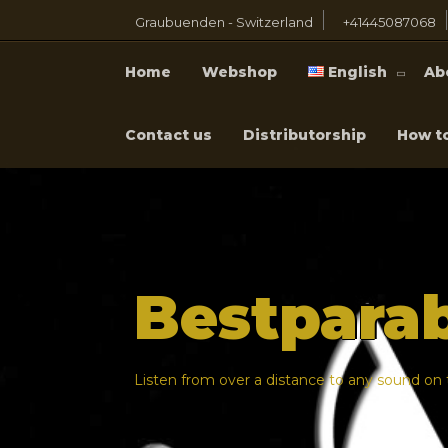
Graubuenden - Switzerland
+41445087068
Home
Webshop
English
Ab
Contact us
Distributorship
How t
Bestpara
Listen from over a distance to any sound on t