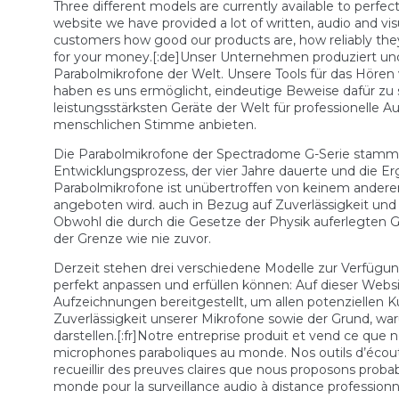
Three different models are currently available to perfect
website we have provided a lot of written, audio and vi
customers how good our products are, how reliably the
for your money.[:de]Unser Unternehmen produziert un
Parabolmikrofone der Welt. Unsere Tools für das Höre
haben es uns ermöglicht, eindeutige Beweise dafür zu 
leistungsstärksten Geräte der Welt für professionell
menschlichen Stimme anbieten.
Die Parabolmikrofone der Spectradome G-Serie stamm
Entwicklungsprozess, der vier Jahre dauerte und die E
Parabolmikrofone ist unübertroffen von keinem andere
angeboten wird. auch in Bezug auf Zuverlässigkeit und 
Obwohl die durch die Gesetze der Physik auferlegten G
der Grenze wie nie zuvor.
Derzeit stehen drei verschiedene Modelle zur Verfügu
perfekt anpassen und erfüllen können: Auf dieser Webs
Aufzeichnungen bereitgestellt, um allen potenziellen K
Zuverlässigkeit unserer Mikrofone sowie der Grund, wa
darstellen.[:fr]Notre entreprise produit et vend ce q
microphones paraboliques au monde. Nos outils d’écout
recueillir des preuves claires que nous proposons probab
monde pour la surveillance audio à distance professionne