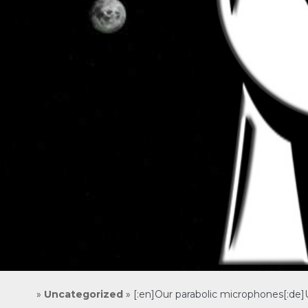
»
Uncategorized
»
[:en]Our parabolic microphones[:de]U