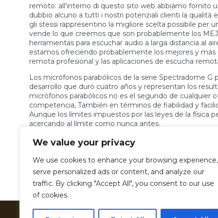
remoto: all’interno di questo sito web abbiamo fornito u
dubbio alcuno a tutti i nostri potenziali clienti la qualità
gli stessi rappresentino la migliore scelta possibile pe
vende lo que creemos que son probablemente los MEJ
herramientas para escuchar audio a larga distancia al ai
estamos ofreciendo probablemente los mejores y más po
remota profesional y las aplicaciones de escucha remo
Los micrófonos parabólicos de la serie Spectradome G 
desarrollo que duró cuatro años y representan los resul
micrófonos parabólicos no es el segundo de cualquier o
competencia, También en términos de fiabilidad y facili
Aunque los límites impuestos por las leyes de la física
acercando al límite como nunca antes.
En este momento hay tres modelos diferentes disponibl
We value your privacy
necesidades de escucha remota: en este sitio web hem
demostrar sin duda a todos nuestros clientes potenciale
We use cookies to enhance your browsing experience,
la razón por la cual representan la mejor opción posible 
serve personalized ads or content, and analyze our
traffic. By clicking "Accept All", you consent to our use
Posted in
Uncategorized
of cookies.