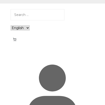
Search
for:
Choose
a
language