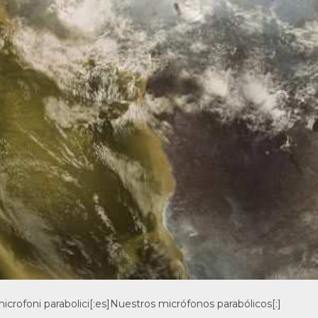
icrofoni parabolici[:es]Nuestros micrófonos parabólicos[:]