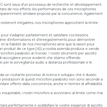
 G sont issus d’un processus de recherche et développement
ltats de nos efforts: les performances de ces microphones
 apparemment similaire proposé par la concurrence, également
ue resteront inégalées, nos microphones approchent la limite
 pour s’adapter parfaitement et satisfaire vos besoins
 série d’informations et d’enregistrements pour démontrer
 et la fiabilité de nos microphones ainsi que la raison pour
 un produit de ce type.[:it]La nostra azienda produce e vende
rofoni parabolici al mondo. I nostri strumenti per ascolto
 di raccogliere prove evidenti che stiamo offrendo
do per la sorveglianza audio a distanza professionale e le
da un costante processo di ricerca e sviluppo che è durato
: le prestazioni di questi microfoni parabolici non sono seconde a
are offerto dalla concorrenza, anche in termini di affidabilità
o insuperabili, i nostri microfoni si avvicinano al limite come mai
ttarsi perfettamente e soddisfare le vostre esigenze di ascolto