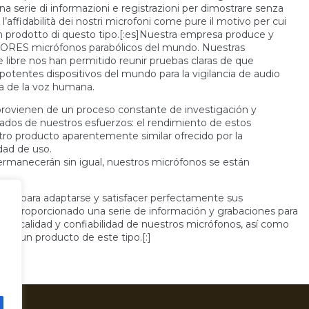
na serie di informazioni e registrazioni per dimostrare senza
 e l’affidabilità dei nostri microfoni come pure il motivo per cui
r un prodotto di questo tipo.[:es]Nuestra empresa produce y
ORES micrófonos parabólicos del mundo. Nuestras
re libre nos han permitido reunir pruebas claras de que
tentes dispositivos del mundo para la vigilancia de audio
ta de la voz humana.
provienen de un proceso constante de investigación y
tados de nuestros esfuerzos: el rendimiento de estos
tro producto aparentemente similar ofrecido por la
dad de uso.
 permanecerán sin igual, nuestros micrófonos se están
es, para adaptarse y satisfacer perfectamente sus
os proporcionado una serie de información y grabaciones para
s la calidad y confiabilidad de nuestros micrófonos, así como
para un producto de este tipo.[:]