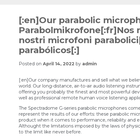
Skip
to
[:en]Our parabolic microp
content
Parabolmikrofone[:fr]Nos m
nostri microfoni parabolic
parabólicos[:]
Posted on
April 14, 2022
by
admin
[:en]Our company manufactures and sell what we believ
world. Our long-distance, air-to-air audio listening ins
offering you probably the finest and most powerful devi
well as professional remote human voice listening appli
The Spectradome G-series parabolic microphones come 
represent the results of our efforts: these parabolic mi
product when it comes to performance, reliability and e
Althought the limitations imposed by the laws of physic
to the limit like never before.