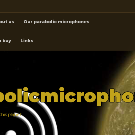
out us
Our parabolic microphones
o buy
Links
bolicmicroph
his planet!