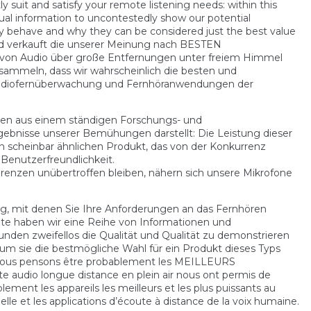
ly suit and satisfy your remote listening needs: within this
sual information to uncontestedly show our potential
y behave and why they can be considered just the best value
d verkauft die unserer Meinung nach BESTEN
n von Audio über große Entfernungen unter freiem Himmel
sammeln, dass wir wahrscheinlich die besten und
e Audiofernüberwachung und Fernhöranwendungen der
en aus einem ständigen Forschungs- und
rgebnisse unserer Bemühungen darstellt: Die Leistung dieser
n scheinbar ähnlichen Produkt, das von der Konkurrenz
Benutzerfreundlichkeit.
renzen unübertroffen bleiben, nähern sich unsere Mikrofone
ng, mit denen Sie Ihre Anforderungen an das Fernhören
ite haben wir eine Reihe von Informationen und
unden zweifellos die Qualität und Qualität zu demonstrieren
rum sie die bestmögliche Wahl für ein Produkt dieses Typs
ue nous pensons être probablement les MEILLEURS
e audio longue distance en plein air nous ont permis de
lement les appareils les meilleurs et les plus puissants au
lle et les applications d’écoute à distance de la voix humaine.