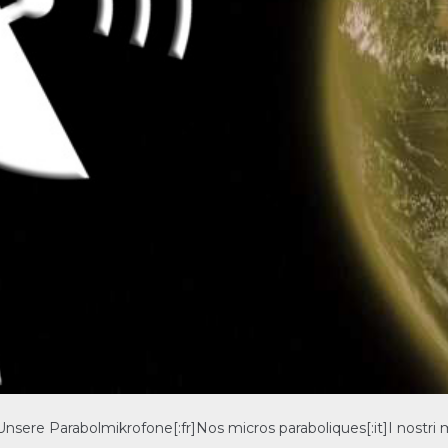
nsere Parabolmikrofone[:fr]Nos micros paraboliques[:it]I nostri m