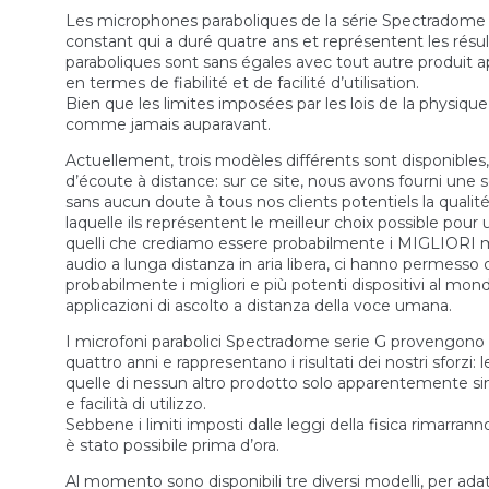
Les microphones paraboliques de la série Spectradome
constant qui a duré quatre ans et représentent les résu
paraboliques sont sans égales avec tout autre produit
en termes de fiabilité et de facilité d’utilisation.
Bien que les limites imposées par les lois de la physiq
comme jamais auparavant.
Actuellement, trois modèles différents sont disponibles,
d’écoute à distance: sur ce site, nous avons fourni une
sans aucun doute à tous nos clients potentiels la qualité
laquelle ils représentent le meilleur choix possible pour
quelli che crediamo essere probabilmente i MIGLIORI mic
audio a lunga distanza in aria libera, ci hanno permesso
probabilmente i migliori e più potenti dispositivi al mon
applicazioni di ascolto a distanza della voce umana.
I microfoni parabolici Spectradome serie G provengono 
quattro anni e rappresentano i risultati dei nostri sforzi
quelle di nessun altro prodotto solo apparentemente simil
e facilità di utilizzo.
Sebbene i limiti imposti dalle leggi della fisica rimarrann
è stato possibile prima d’ora.
Al momento sono disponibili tre diversi modelli, per ada