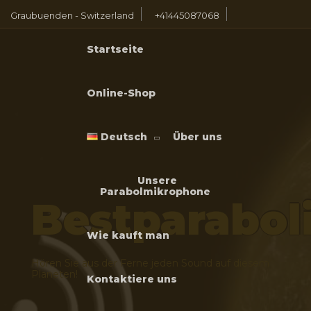
Graubuenden - Switzerland
+41445087068
Startseite
Online-Shop
Deutsch
Über uns
Unsere
Parabolmikrophone
Bestparabo
Wie kauft man
Hören Sie aus der Ferne jeden Sound auf diesem
Planeten!
Kontaktiere uns