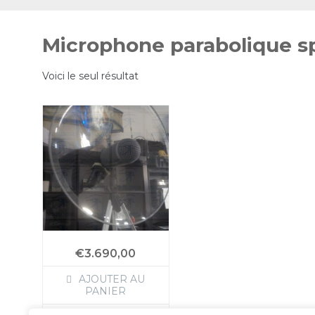
Skip
to
Microphone parabolique sp
content
Voici le seul résultat
€
3.690,00
AJOUTER AU
PANIER