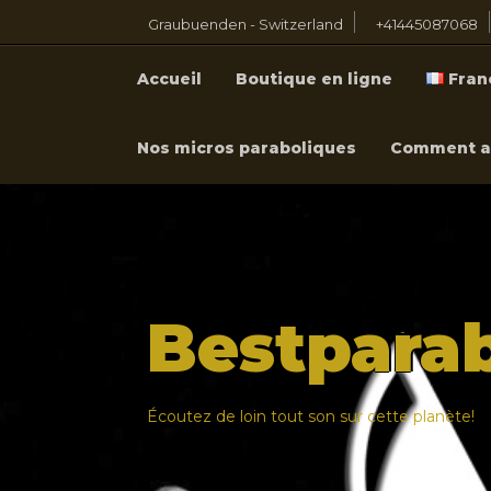
Graubuenden - Switzerland
+41445087068
Accueil
Boutique en ligne
Fran
Nos micros paraboliques
Comment a
Bestpara
Écoutez de loin tout son sur cette planète!