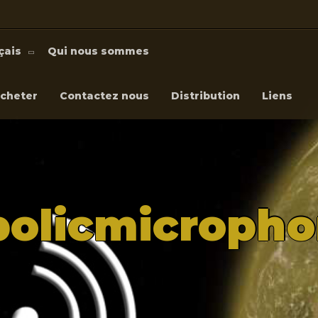
çais
Qui nous sommes
cheter
Contactez nous
Distribution
Liens
bolicmicroph