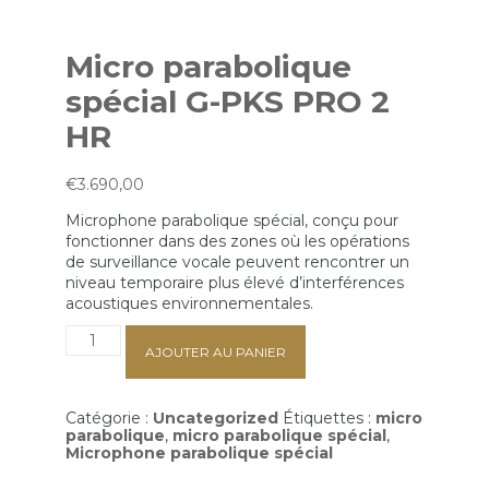
Micro parabolique
spécial G-PKS PRO 2
HR
€
3.690,00
Microphone parabolique spécial, conçu pour
fonctionner dans des zones où les opérations
de surveillance vocale peuvent rencontrer un
niveau temporaire plus élevé d’interférences
acoustiques environnementales.
quantité
de
AJOUTER AU PANIER
Micro
parabolique
spécial
Catégorie :
Uncategorized
Étiquettes :
micro
G-
parabolique
,
micro parabolique spécial
,
PKS
Microphone parabolique spécial
PRO
2