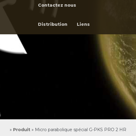
Contactez nous
Distribution
Liens
»
Produit
»
Micro parabolique spécial G-PKS PRO 2 HR