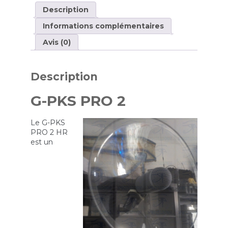
HR
Description
Informations complémentaires
Avis (0)
Description
G-PKS PRO 2
Le G-PKS
PRO 2 HR
est un